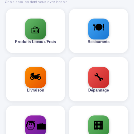
Choisissez ce dont vous avez besoin
🍽️
🧺
Produits Locaux/Frais
Restaurants
🏍️
🔧
Livraison
Dépannage
🧑‍💼
🏢