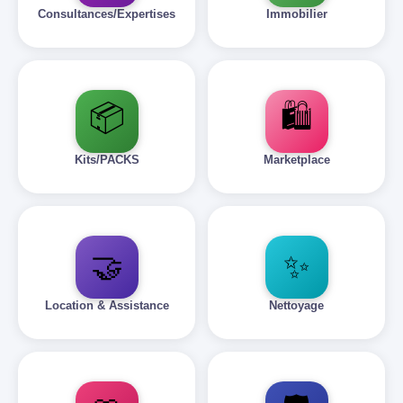
Consultances/Expertises
Immobilier
📦
🛍️
Kits/PACKS
Marketplace
🤝
✨
Location & Assistance
Nettoyage