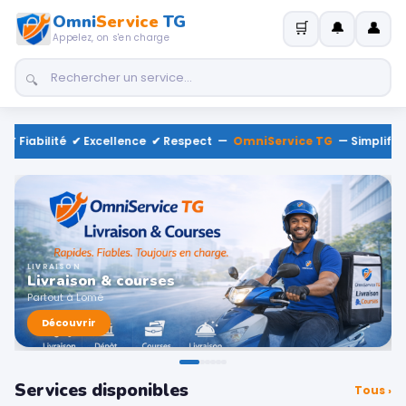
Omni
Service
TG
🛒
🔔
👤
Appelez, on s'en charge
🔍
 ✔ Fiabilité ✔ Excellence ✔ Respect —
OmniService TG
— Simplifiez
LIVRAISON
Livraison & courses
Partout à Lomé
Découvrir
Services disponibles
Tous ›