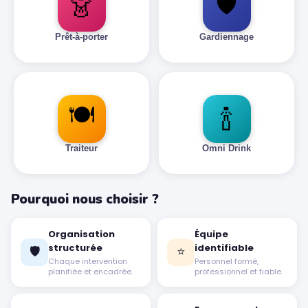
🛡️
👗
Prêt-à-porter
Gardiennage
🍽️
🍾
Traiteur
Omni Drink
Pourquoi nous choisir ?
Organisation
Équipe
structurée
identifiable
🛡️
⭐
Chaque intervention
Personnel formé,
planifiée et encadrée.
professionnel et fiable.